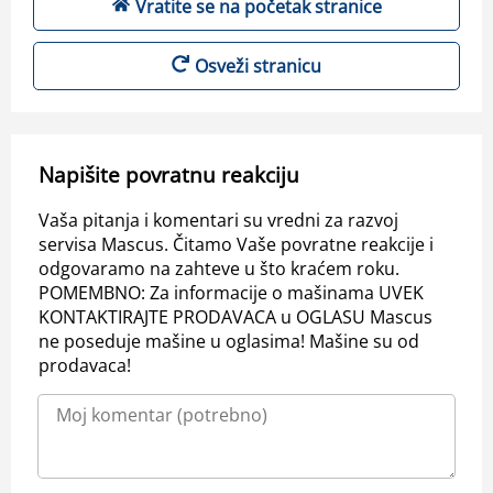
Vratite se na početak stranice
Osveži stranicu
Napišite povratnu reakciju
Vaša pitanja i komentari su vredni za razvoj
servisa Mascus. Čitamo Vaše povratne reakcije i
odgovaramo na zahteve u što kraćem roku.
POMEMBNO: Za informacije o mašinama UVEK
KONTAKTIRAJTE PRODAVACA u OGLASU Mascus
ne poseduje mašine u oglasima! Mašine su od
prodavaca!