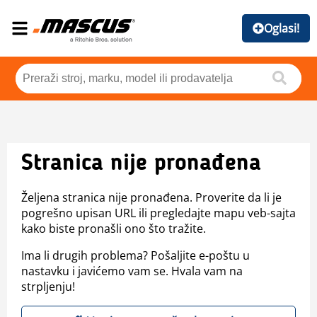
Oglasi!
Stranica nije pronađena
Željena stranica nije pronađena. Proverite da li je
pogrešno upisan URL ili pregledajte mapu veb-sajta
kako biste pronašli ono što tražite.
Ima li drugih problema? Pošaljite e-poštu u
nastavku i javićemo vam se. Hvala vam na
strpljenju!