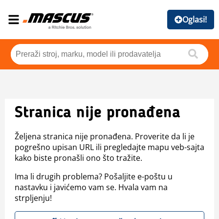
Oglasi!
Stranica nije pronađena
Željena stranica nije pronađena. Proverite da li je
pogrešno upisan URL ili pregledajte mapu veb-sajta
kako biste pronašli ono što tražite.
Ima li drugih problema? Pošaljite e-poštu u
nastavku i javićemo vam se. Hvala vam na
strpljenju!