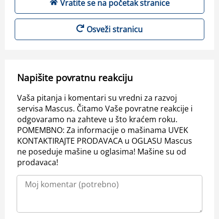
Vratite se na početak stranice
Osveži stranicu
Napišite povratnu reakciju
Vaša pitanja i komentari su vredni za razvoj
servisa Mascus. Čitamo Vaše povratne reakcije i
odgovaramo na zahteve u što kraćem roku.
POMEMBNO: Za informacije o mašinama UVEK
KONTAKTIRAJTE PRODAVACA u OGLASU Mascus
ne poseduje mašine u oglasima! Mašine su od
prodavaca!