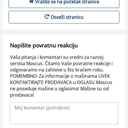
Vratite se na početak stranice
Osveži stranicu
Napišite povratnu reakciju
Vaša pitanja i komentari su vredni za razvoj
servisa Mascus. Čitamo Vaše povratne reakcije i
odgovaramo na zahteve u što kraćem roku.
POMEMBNO: Za informacije o mašinama UVEK
KONTAKTIRAJTE PRODAVACA u OGLASU Mascus
ne poseduje mašine u oglasima! Mašine su od
prodavaca!