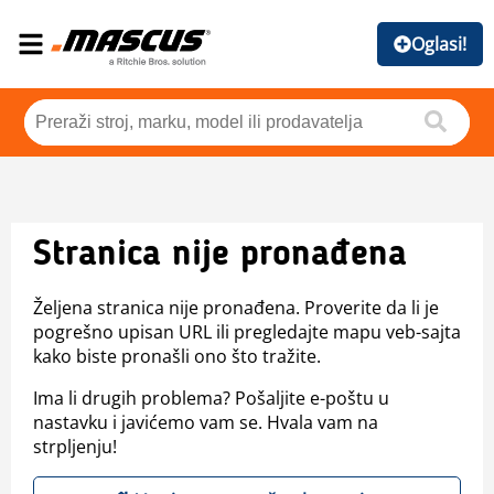
Oglasi!
Stranica nije pronađena
Željena stranica nije pronađena. Proverite da li je
pogrešno upisan URL ili pregledajte mapu veb-sajta
kako biste pronašli ono što tražite.
Ima li drugih problema? Pošaljite e-poštu u
nastavku i javićemo vam se. Hvala vam na
strpljenju!