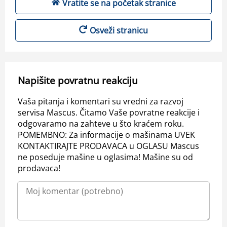
Vratite se na početak stranice
Osveži stranicu
Napišite povratnu reakciju
Vaša pitanja i komentari su vredni za razvoj
servisa Mascus. Čitamo Vaše povratne reakcije i
odgovaramo na zahteve u što kraćem roku.
POMEMBNO: Za informacije o mašinama UVEK
KONTAKTIRAJTE PRODAVACA u OGLASU Mascus
ne poseduje mašine u oglasima! Mašine su od
prodavaca!