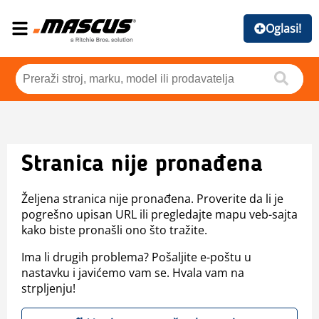
Oglasi!
Stranica nije pronađena
Željena stranica nije pronađena. Proverite da li je
pogrešno upisan URL ili pregledajte mapu veb-sajta
kako biste pronašli ono što tražite.
Ima li drugih problema? Pošaljite e-poštu u
nastavku i javićemo vam se. Hvala vam na
strpljenju!