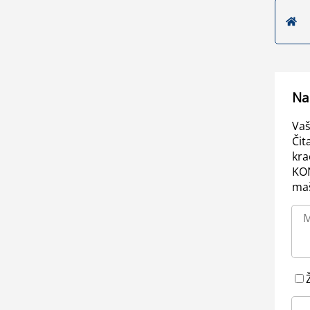
Na
Vaš
Čit
kra
KO
maš