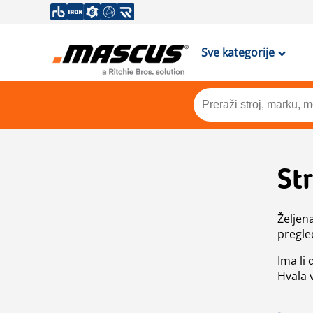
Sve kategorije
St
Željen
pregle
Ima li
Hvala 