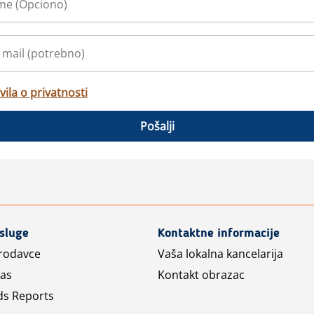
vila o privatnosti
Pošalji
usluge
Kontaktne informacije
prodavce
Vaša lokalna kancelarija
las
Kontakt obrazac
ds Reports