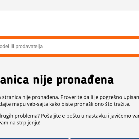
ranica nije pronađena
a stranica nije pronađena. Proverite da li je pogrešno upisan 
dajte mapu veb-sajta kako biste pronašli ono što tražite.
 drugih problema? Pošaljite e-poštu u nastavku i javićemo va
vam na strpljenju!