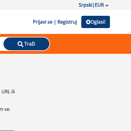
Srpski
|
EUR
Prijavi se | Registruj
Oglasi!
Traži
URL ili
m se.