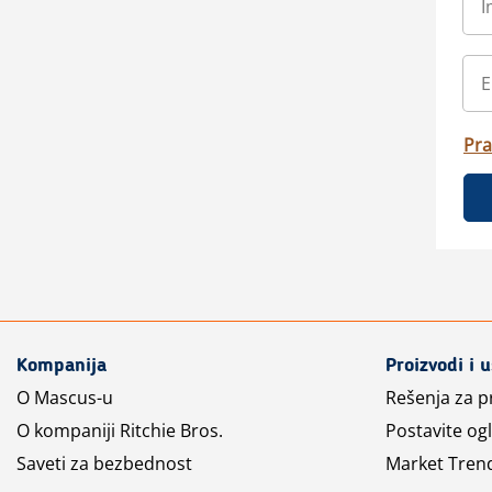
Pra
Kompanija
Proizvodi i 
O Mascus-u
Rešenja za 
O kompaniji Ritchie Bros.
Postavite og
Saveti za bezbednost
Market Tren