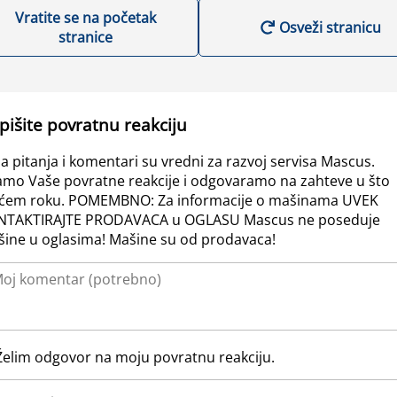
Vratite se na početak
Osveži stranicu
stranice
pišite povratnu reakciju
a pitanja i komentari su vredni za razvoj servisa Mascus.
amo Vaše povratne reakcije i odgovaramo na zahteve u što
ćem roku. POMEMBNO: Za informacije o mašinama UVEK
NTAKTIRAJTE PRODAVACA u OGLASU Mascus ne poseduje
ine u oglasima! Mašine su od prodavaca!
Želim odgovor na moju povratnu reakciju.