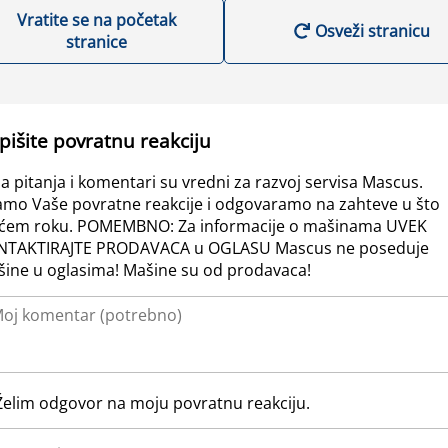
Vratite se na početak
Osveži stranicu
stranice
pišite povratnu reakciju
a pitanja i komentari su vredni za razvoj servisa Mascus.
amo Vaše povratne reakcije i odgovaramo na zahteve u što
ćem roku. POMEMBNO: Za informacije o mašinama UVEK
NTAKTIRAJTE PRODAVACA u OGLASU Mascus ne poseduje
ine u oglasima! Mašine su od prodavaca!
Želim odgovor na moju povratnu reakciju.