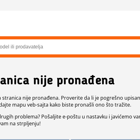
ranica nije pronađena
a stranica nije pronađena. Proverite da li je pogrešno upisan 
dajte mapu veb-sajta kako biste pronašli ono što tražite.
 drugih problema? Pošaljite e-poštu u nastavku i javićemo va
vam na strpljenju!