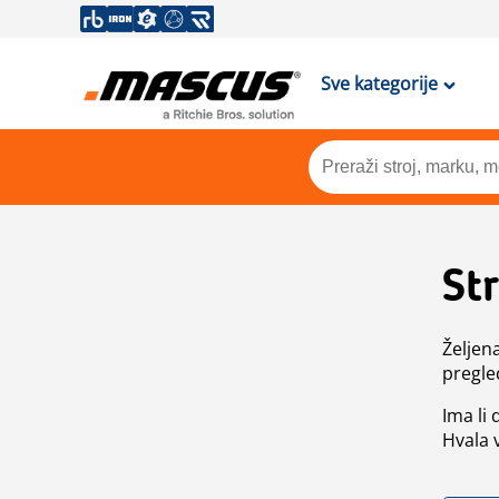
Sve kategorije
St
Željen
pregle
Ima li
Hvala 