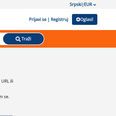
Srpski
|
EUR
Prijavi se | Registruj
Oglasi!
Traži
URL ili
m se.