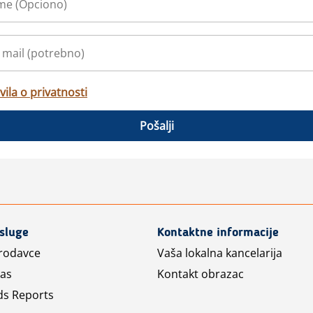
vila o privatnosti
Pošalji
usluge
Kontaktne informacije
prodavce
Vaša lokalna kancelarija
las
Kontakt obrazac
ds Reports