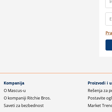
Pra
Kompanija
Proizvodi i 
O Mascus-u
Rešenja za 
O kompaniji Ritchie Bros.
Postavite og
Saveti za bezbednost
Market Tren