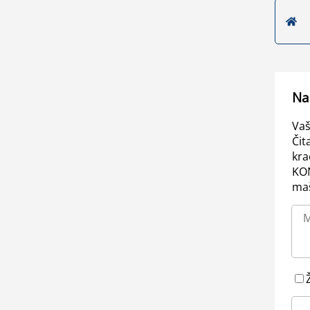
Na
Vaš
Čit
kra
KO
maš