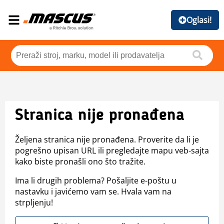
Oglasi!
Stranica nije pronađena
Željena stranica nije pronađena. Proverite da li je
pogrešno upisan URL ili pregledajte mapu veb-sajta
kako biste pronašli ono što tražite.
Ima li drugih problema? Pošaljite e-poštu u
nastavku i javićemo vam se. Hvala vam na
strpljenju!