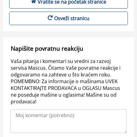
Vratite se na početak stranice
Osveži stranicu
Napišite povratnu reakciju
Vaša pitanja i komentari su vredni za razvoj
servisa Mascus. Čitamo Vaše povratne reakcije i
odgovaramo na zahteve u što kraćem roku.
POMEMBNO: Za informacije o mašinama UVEK
KONTAKTIRAJTE PRODAVACA u OGLASU Mascus
ne poseduje mašine u oglasima! Mašine su od
prodavaca!