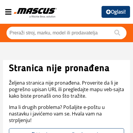
Oglasi!
Stranica nije pronađena
Željena stranica nije pronađena. Proverite da li je
pogrešno upisan URL ili pregledajte mapu veb-sajta
kako biste pronašli ono što tražite.
Ima li drugih problema? Pošaljite e-poštu u
nastavku i javićemo vam se. Hvala vam na
strpljenju!