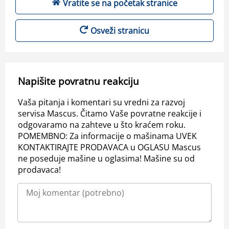
Vratite se na početak stranice
Osveži stranicu
Napišite povratnu reakciju
Vaša pitanja i komentari su vredni za razvoj
servisa Mascus. Čitamo Vaše povratne reakcije i
odgovaramo na zahteve u što kraćem roku.
POMEMBNO: Za informacije o mašinama UVEK
KONTAKTIRAJTE PRODAVACA u OGLASU Mascus
ne poseduje mašine u oglasima! Mašine su od
prodavaca!