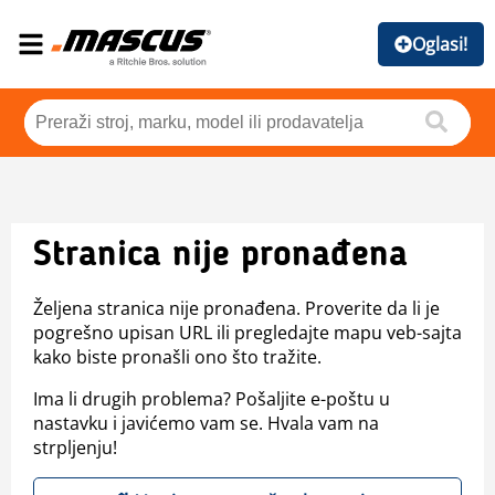
Oglasi!
Stranica nije pronađena
Željena stranica nije pronađena. Proverite da li je
pogrešno upisan URL ili pregledajte mapu veb-sajta
kako biste pronašli ono što tražite.
Ima li drugih problema? Pošaljite e-poštu u
nastavku i javićemo vam se. Hvala vam na
strpljenju!