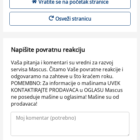
Vratite se na početak stranice
Osveži stranicu
Napišite povratnu reakciju
Vaša pitanja i komentari su vredni za razvoj
servisa Mascus. Čitamo Vaše povratne reakcije i
odgovaramo na zahteve u što kraćem roku.
POMEMBNO: Za informacije o mašinama UVEK
KONTAKTIRAJTE PRODAVACA u OGLASU Mascus
ne poseduje mašine u oglasima! Mašine su od
prodavaca!