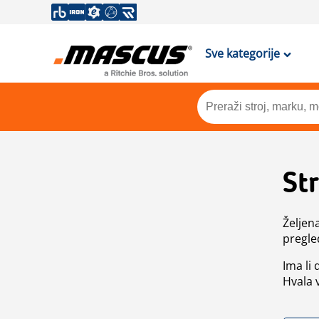
Sve kategorije
St
Željen
pregle
Ima li
Hvala 