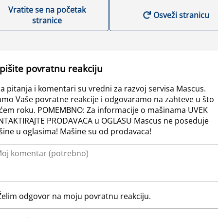
Vratite se na početak
Osveži stranicu
stranice
pišite povratnu reakciju
a pitanja i komentari su vredni za razvoj servisa Mascus.
amo Vaše povratne reakcije i odgovaramo na zahteve u što
ćem roku. POMEMBNO: Za informacije o mašinama UVEK
NTAKTIRAJTE PRODAVACA u OGLASU Mascus ne poseduje
ine u oglasima! Mašine su od prodavaca!
Želim odgovor na moju povratnu reakciju.