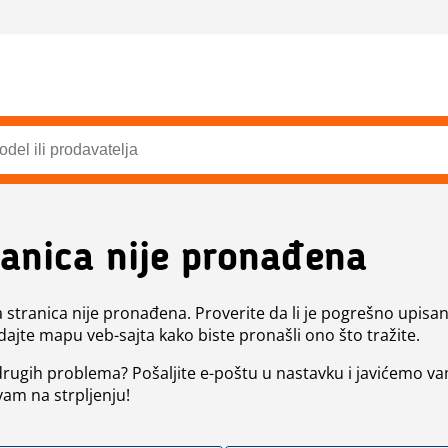
ranica nije pronađena
a stranica nije pronađena. Proverite da li je pogrešno upisan 
dajte mapu veb-sajta kako biste pronašli ono što tražite.
 drugih problema? Pošaljite e-poštu u nastavku i javićemo va
vam na strpljenju!