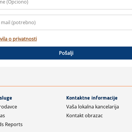
vila o privatnosti
Pošalji
usluge
Kontaktne informacije
prodavce
Vaša lokalna kancelarija
las
Kontakt obrazac
ds Reports