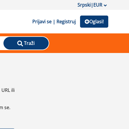
Srpski
|
EUR
Prijavi se | Registruj
Oglasi!
Traži
URL ili
m se.