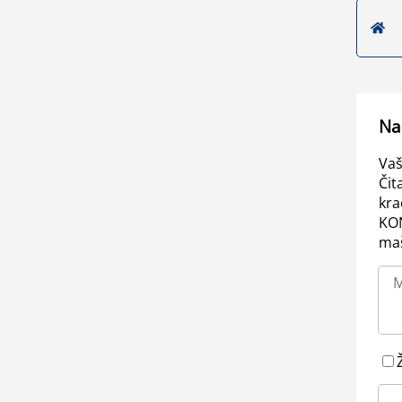
Na
Vaš
Čit
kra
KO
maš