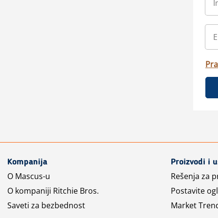
Pra
Kompanija
Proizvodi i 
O Mascus-u
Rešenja za 
O kompaniji Ritchie Bros.
Postavite og
Saveti za bezbednost
Market Tren