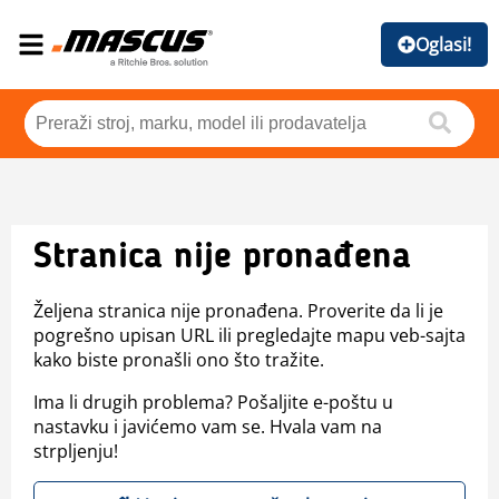
Oglasi!
Stranica nije pronađena
Željena stranica nije pronađena. Proverite da li je
pogrešno upisan URL ili pregledajte mapu veb-sajta
kako biste pronašli ono što tražite.
Ima li drugih problema? Pošaljite e-poštu u
nastavku i javićemo vam se. Hvala vam na
strpljenju!