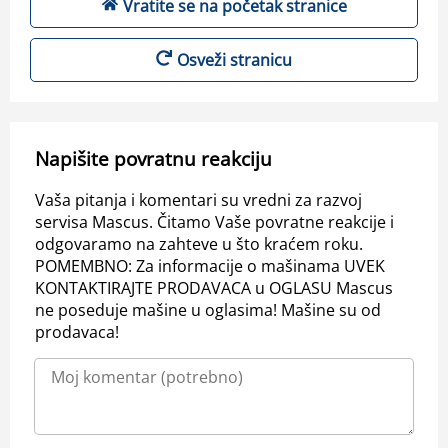
Vratite se na početak stranice
Osveži stranicu
Napišite povratnu reakciju
Vaša pitanja i komentari su vredni za razvoj
servisa Mascus. Čitamo Vaše povratne reakcije i
odgovaramo na zahteve u što kraćem roku.
POMEMBNO: Za informacije o mašinama UVEK
KONTAKTIRAJTE PRODAVACA u OGLASU Mascus
ne poseduje mašine u oglasima! Mašine su od
prodavaca!