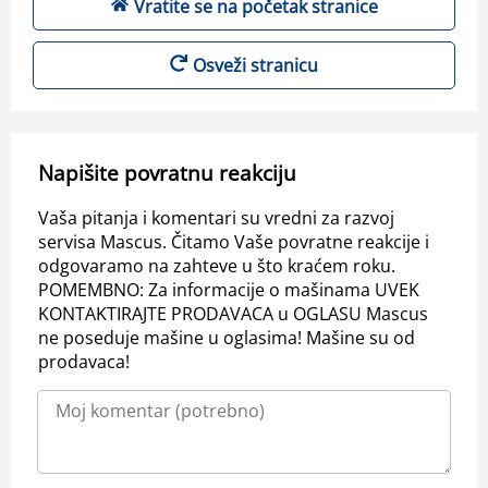
Vratite se na početak stranice
Osveži stranicu
Napišite povratnu reakciju
Vaša pitanja i komentari su vredni za razvoj
servisa Mascus. Čitamo Vaše povratne reakcije i
odgovaramo na zahteve u što kraćem roku.
POMEMBNO: Za informacije o mašinama UVEK
KONTAKTIRAJTE PRODAVACA u OGLASU Mascus
ne poseduje mašine u oglasima! Mašine su od
prodavaca!