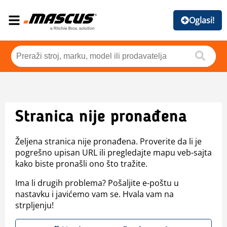
Oglasi!
Stranica nije pronađena
Željena stranica nije pronađena. Proverite da li je
pogrešno upisan URL ili pregledajte mapu veb-sajta
kako biste pronašli ono što tražite.
Ima li drugih problema? Pošaljite e-poštu u
nastavku i javićemo vam se. Hvala vam na
strpljenju!