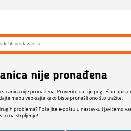
ranica nije pronađena
a stranica nije pronađena. Proverite da li je pogrešno upisan 
dajte mapu veb-sajta kako biste pronašli ono što tražite.
 drugih problema? Pošaljite e-poštu u nastavku i javićemo va
vam na strpljenju!