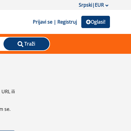
Srpski
|
EUR
Prijavi se | Registruj
Oglasi!
Traži
URL ili
m se.