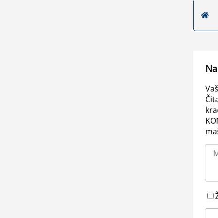
Na
Vaš
Čit
kra
KO
maš