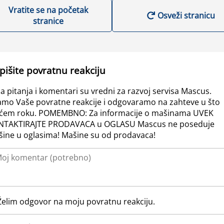
Vratite se na početak
Osveži stranicu
stranice
pišite povratnu reakciju
a pitanja i komentari su vredni za razvoj servisa Mascus.
amo Vaše povratne reakcije i odgovaramo na zahteve u što
ćem roku. POMEMBNO: Za informacije o mašinama UVEK
NTAKTIRAJTE PRODAVACA u OGLASU Mascus ne poseduje
ine u oglasima! Mašine su od prodavaca!
Želim odgovor na moju povratnu reakciju.