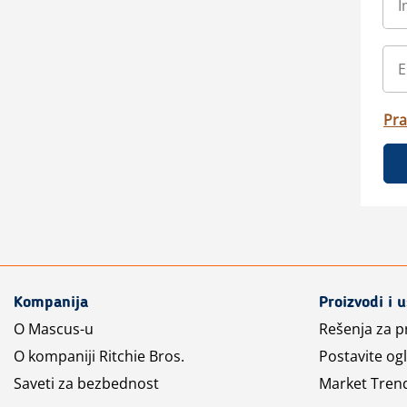
Pra
Kompanija
Proizvodi i 
O Mascus-u
Rešenja za 
O kompaniji Ritchie Bros.
Postavite og
Saveti za bezbednost
Market Tren