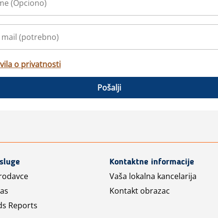
vila o privatnosti
Pošalji
usluge
Kontaktne informacije
prodavce
Vaša lokalna kancelarija
las
Kontakt obrazac
ds Reports