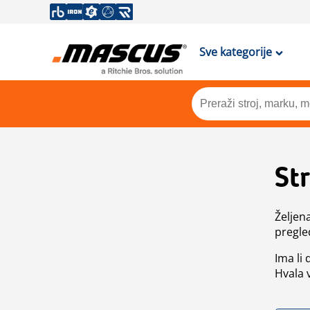
Sve kategorije
St
Željen
pregle
Ima li
Hvala 