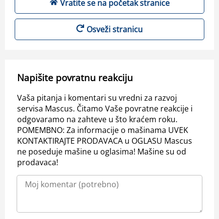
Vratite se na početak stranice
Osveži stranicu
Napišite povratnu reakciju
Vaša pitanja i komentari su vredni za razvoj
servisa Mascus. Čitamo Vaše povratne reakcije i
odgovaramo na zahteve u što kraćem roku.
POMEMBNO: Za informacije o mašinama UVEK
KONTAKTIRAJTE PRODAVACA u OGLASU Mascus
ne poseduje mašine u oglasima! Mašine su od
prodavaca!