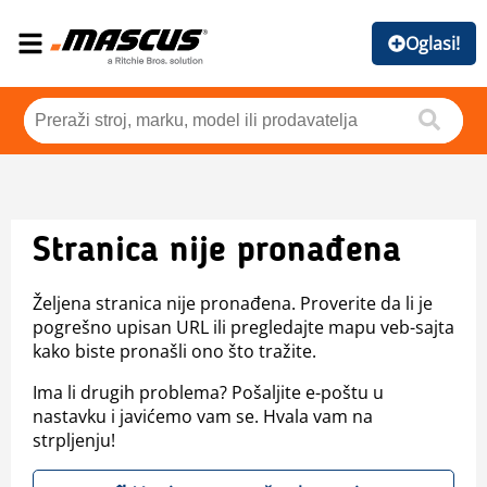
Oglasi!
Stranica nije pronađena
Željena stranica nije pronađena. Proverite da li je
pogrešno upisan URL ili pregledajte mapu veb-sajta
kako biste pronašli ono što tražite.
Ima li drugih problema? Pošaljite e-poštu u
nastavku i javićemo vam se. Hvala vam na
strpljenju!