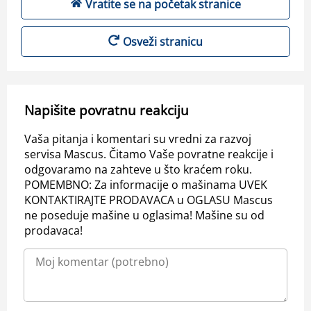
Vratite se na početak stranice
Osveži stranicu
Napišite povratnu reakciju
Vaša pitanja i komentari su vredni za razvoj
servisa Mascus. Čitamo Vaše povratne reakcije i
odgovaramo na zahteve u što kraćem roku.
POMEMBNO: Za informacije o mašinama UVEK
KONTAKTIRAJTE PRODAVACA u OGLASU Mascus
ne poseduje mašine u oglasima! Mašine su od
prodavaca!