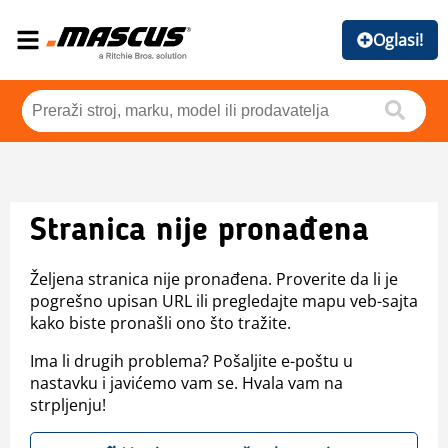
Oglasi!
Stranica nije pronađena
Željena stranica nije pronađena. Proverite da li je
pogrešno upisan URL ili pregledajte mapu veb-sajta
kako biste pronašli ono što tražite.
Ima li drugih problema? Pošaljite e-poštu u
nastavku i javićemo vam se. Hvala vam na
strpljenju!