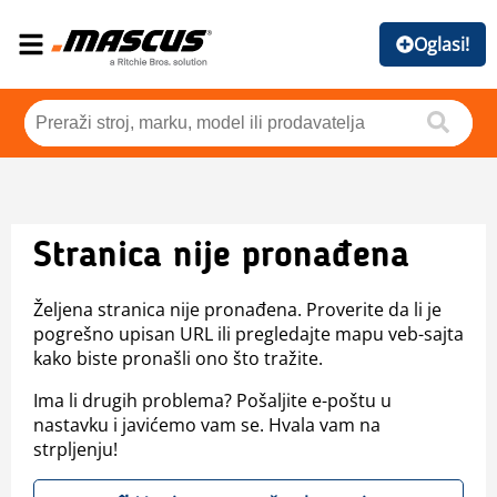
Oglasi!
Stranica nije pronađena
Željena stranica nije pronađena. Proverite da li je
pogrešno upisan URL ili pregledajte mapu veb-sajta
kako biste pronašli ono što tražite.
Ima li drugih problema? Pošaljite e-poštu u
nastavku i javićemo vam se. Hvala vam na
strpljenju!