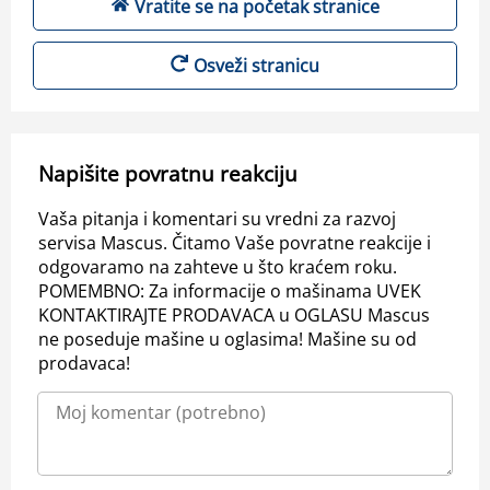
Vratite se na početak stranice
Osveži stranicu
Napišite povratnu reakciju
Vaša pitanja i komentari su vredni za razvoj
servisa Mascus. Čitamo Vaše povratne reakcije i
odgovaramo na zahteve u što kraćem roku.
POMEMBNO: Za informacije o mašinama UVEK
KONTAKTIRAJTE PRODAVACA u OGLASU Mascus
ne poseduje mašine u oglasima! Mašine su od
prodavaca!