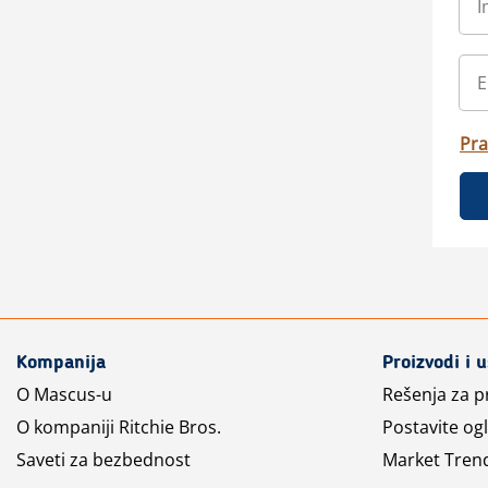
Pra
Kompanija
Proizvodi i 
O Mascus-u
Rešenja za 
O kompaniji Ritchie Bros.
Postavite og
Saveti za bezbednost
Market Tren