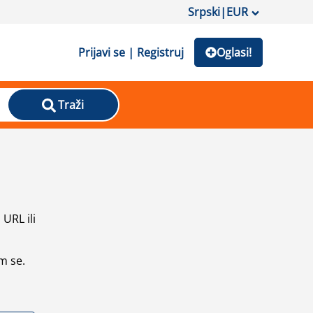
Srpski
|
EUR
Prijavi se | Registruj
Oglasi!
Traži
URL ili
m se.