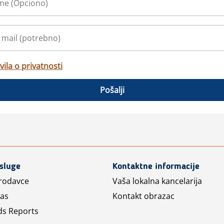
vila o privatnosti
Pošalji
usluge
Kontaktne informacije
prodavce
Vaša lokalna kancelarija
las
Kontakt obrazac
ds Reports