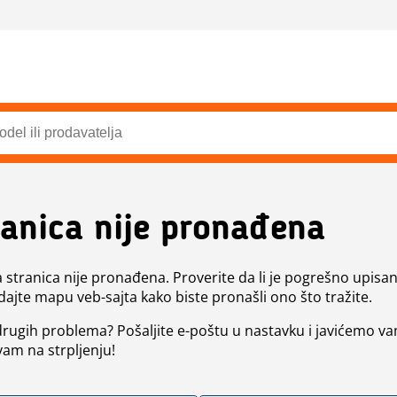
ranica nije pronađena
a stranica nije pronađena. Proverite da li je pogrešno upisan 
dajte mapu veb-sajta kako biste pronašli ono što tražite.
 drugih problema? Pošaljite e-poštu u nastavku i javićemo va
vam na strpljenju!