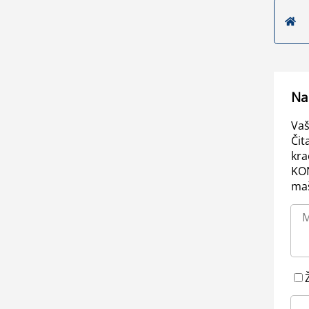
Na
Vaš
Čit
kra
KO
maš