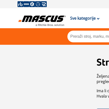
Sve kategorije
St
Željen
pregle
Ima li
Hvala 