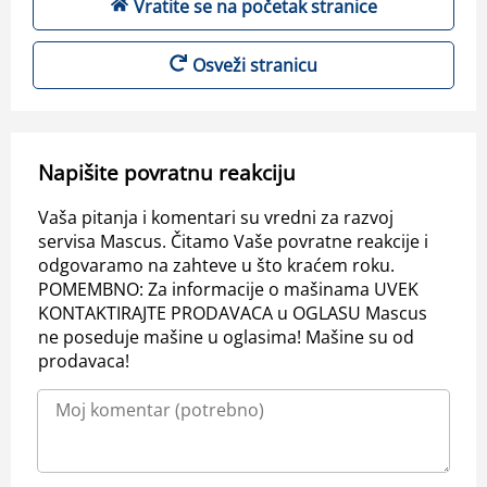
Vratite se na početak stranice
Osveži stranicu
Napišite povratnu reakciju
Vaša pitanja i komentari su vredni za razvoj
servisa Mascus. Čitamo Vaše povratne reakcije i
odgovaramo na zahteve u što kraćem roku.
POMEMBNO: Za informacije o mašinama UVEK
KONTAKTIRAJTE PRODAVACA u OGLASU Mascus
ne poseduje mašine u oglasima! Mašine su od
prodavaca!