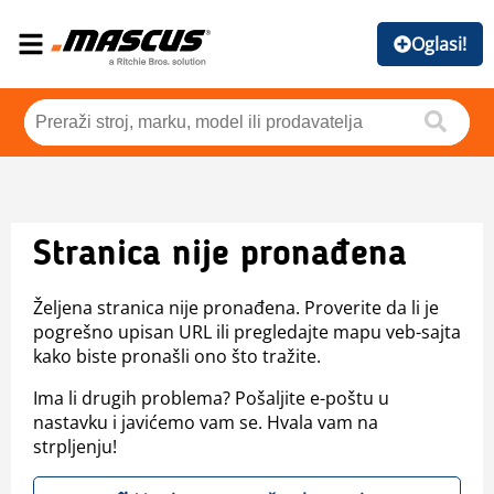
Oglasi!
Stranica nije pronađena
Željena stranica nije pronađena. Proverite da li je
pogrešno upisan URL ili pregledajte mapu veb-sajta
kako biste pronašli ono što tražite.
Ima li drugih problema? Pošaljite e-poštu u
nastavku i javićemo vam se. Hvala vam na
strpljenju!