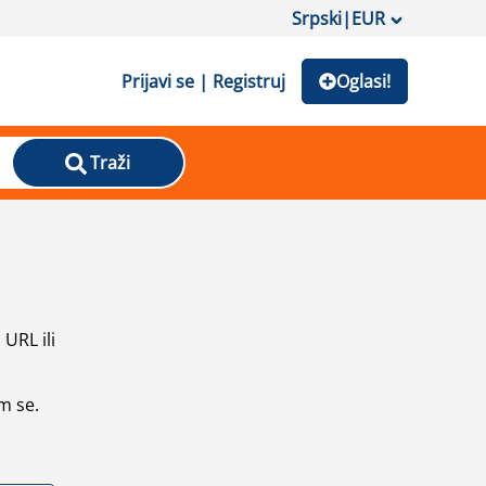
Srpski
|
EUR
Prijavi se | Registruj
Oglasi!
Traži
URL ili
m se.