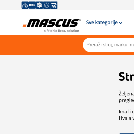
Sve kategorije
St
Željen
pregle
Ima li
Hvala 