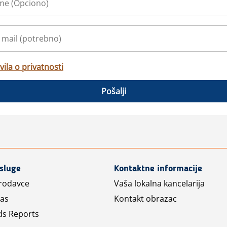
vila o privatnosti
Pošalji
usluge
Kontaktne informacije
prodavce
Vaša lokalna kancelarija
las
Kontakt obrazac
ds Reports