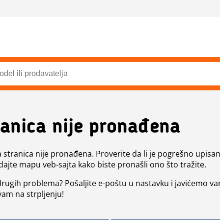
ranica nije pronađena
a stranica nije pronađena. Proverite da li je pogrešno upisan 
dajte mapu veb-sajta kako biste pronašli ono što tražite.
 drugih problema? Pošaljite e-poštu u nastavku i javićemo va
vam na strpljenju!