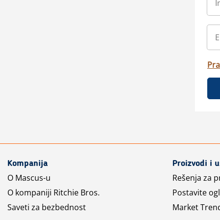
Pra
Kompanija
Proizvodi i 
O Mascus-u
Rešenja za 
O kompaniji Ritchie Bros.
Postavite og
Saveti za bezbednost
Market Tren