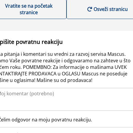
Vratite se na početak
Osveži stranicu
stranice
pišite povratnu reakciju
a pitanja i komentari su vredni za razvoj servisa Mascus.
amo Vaše povratne reakcije i odgovaramo na zahteve u što
ćem roku. POMEMBNO: Za informacije o mašinama UVEK
NTAKTIRAJTE PRODAVACA u OGLASU Mascus ne poseduje
ine u oglasima! Mašine su od prodavaca!
Želim odgovor na moju povratnu reakciju.