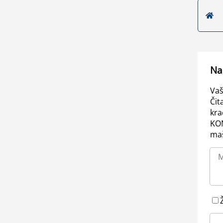
Na
Vaš
Čit
kra
KO
maš