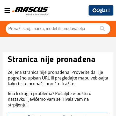
Oglasi!
Stranica nije pronađena
Željena stranica nije pronađena. Proverite da li je
pogrešno upisan URL ili pregledajte mapu veb-sajta
kako biste pronašli ono što tražite.
Ima li drugih problema? Pošaljite e-poštu u
nastavku i javićemo vam se. Hvala vam na
strpljenju!