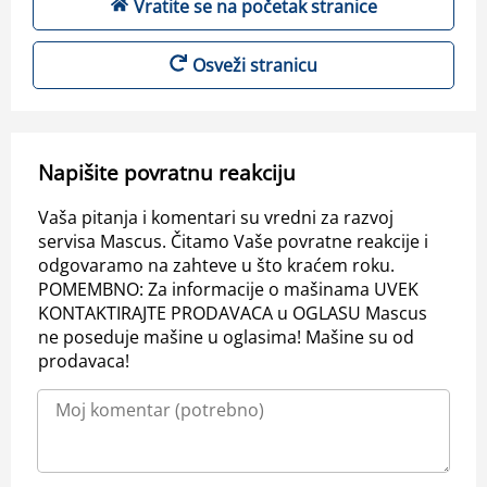
Vratite se na početak stranice
Osveži stranicu
Napišite povratnu reakciju
Vaša pitanja i komentari su vredni za razvoj
servisa Mascus. Čitamo Vaše povratne reakcije i
odgovaramo na zahteve u što kraćem roku.
POMEMBNO: Za informacije o mašinama UVEK
KONTAKTIRAJTE PRODAVACA u OGLASU Mascus
ne poseduje mašine u oglasima! Mašine su od
prodavaca!