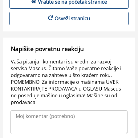
Vratite se na početak stranice
Osveži stranicu
Napišite povratnu reakciju
Vaša pitanja i komentari su vredni za razvoj
servisa Mascus. Čitamo Vaše povratne reakcije i
odgovaramo na zahteve u što kraćem roku.
POMEMBNO: Za informacije o mašinama UVEK
KONTAKTIRAJTE PRODAVACA u OGLASU Mascus
ne poseduje mašine u oglasima! Mašine su od
prodavaca!