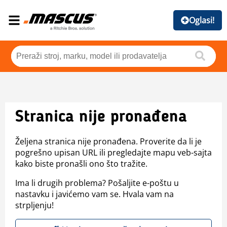
Oglasi!
Stranica nije pronađena
Željena stranica nije pronađena. Proverite da li je
pogrešno upisan URL ili pregledajte mapu veb-sajta
kako biste pronašli ono što tražite.
Ima li drugih problema? Pošaljite e-poštu u
nastavku i javićemo vam se. Hvala vam na
strpljenju!