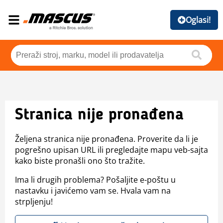
Oglasi!
Stranica nije pronađena
Željena stranica nije pronađena. Proverite da li je
pogrešno upisan URL ili pregledajte mapu veb-sajta
kako biste pronašli ono što tražite.
Ima li drugih problema? Pošaljite e-poštu u
nastavku i javićemo vam se. Hvala vam na
strpljenju!