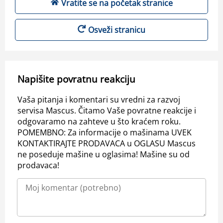
Vratite se na početak stranice
Osveži stranicu
Napišite povratnu reakciju
Vaša pitanja i komentari su vredni za razvoj
servisa Mascus. Čitamo Vaše povratne reakcije i
odgovaramo na zahteve u što kraćem roku.
POMEMBNO: Za informacije o mašinama UVEK
KONTAKTIRAJTE PRODAVACA u OGLASU Mascus
ne poseduje mašine u oglasima! Mašine su od
prodavaca!