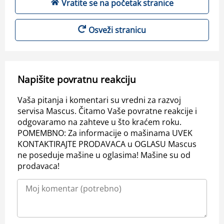
Vratite se na početak stranice
Osveži stranicu
Napišite povratnu reakciju
Vaša pitanja i komentari su vredni za razvoj
servisa Mascus. Čitamo Vaše povratne reakcije i
odgovaramo na zahteve u što kraćem roku.
POMEMBNO: Za informacije o mašinama UVEK
KONTAKTIRAJTE PRODAVACA u OGLASU Mascus
ne poseduje mašine u oglasima! Mašine su od
prodavaca!