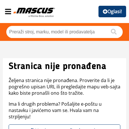
Oglasi!
Stranica nije pronađena
Željena stranica nije pronađena. Proverite da li je
pogrešno upisan URL ili pregledajte mapu veb-sajta
kako biste pronašli ono što tražite.
Ima li drugih problema? Pošaljite e-poštu u
nastavku i javićemo vam se. Hvala vam na
strpljenju!