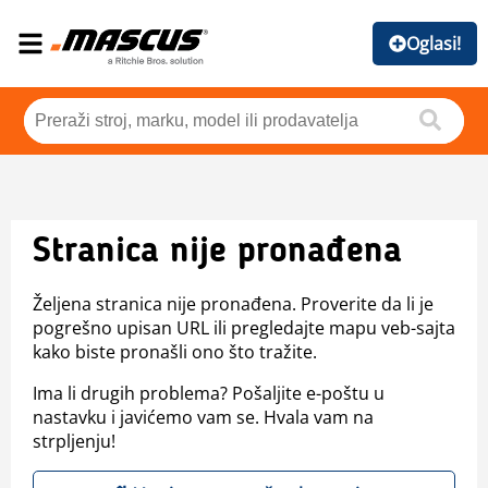
Oglasi!
Stranica nije pronađena
Željena stranica nije pronađena. Proverite da li je
pogrešno upisan URL ili pregledajte mapu veb-sajta
kako biste pronašli ono što tražite.
Ima li drugih problema? Pošaljite e-poštu u
nastavku i javićemo vam se. Hvala vam na
strpljenju!