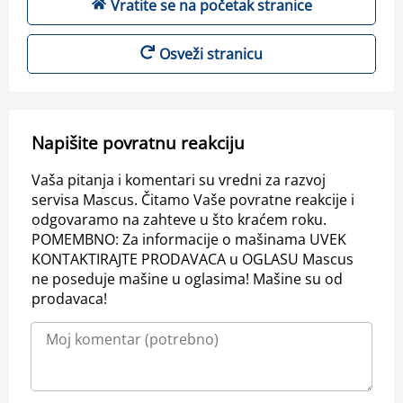
Vratite se na početak stranice
Osveži stranicu
Napišite povratnu reakciju
Vaša pitanja i komentari su vredni za razvoj
servisa Mascus. Čitamo Vaše povratne reakcije i
odgovaramo na zahteve u što kraćem roku.
POMEMBNO: Za informacije o mašinama UVEK
KONTAKTIRAJTE PRODAVACA u OGLASU Mascus
ne poseduje mašine u oglasima! Mašine su od
prodavaca!