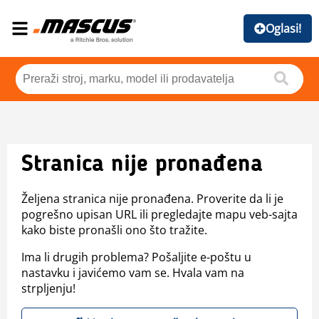
Oglasi!
Stranica nije pronađena
Željena stranica nije pronađena. Proverite da li je
pogrešno upisan URL ili pregledajte mapu veb-sajta
kako biste pronašli ono što tražite.
Ima li drugih problema? Pošaljite e-poštu u
nastavku i javićemo vam se. Hvala vam na
strpljenju!