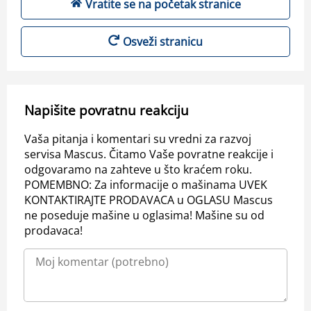
Vratite se na početak stranice
Osveži stranicu
Napišite povratnu reakciju
Vaša pitanja i komentari su vredni za razvoj
servisa Mascus. Čitamo Vaše povratne reakcije i
odgovaramo na zahteve u što kraćem roku.
POMEMBNO: Za informacije o mašinama UVEK
KONTAKTIRAJTE PRODAVACA u OGLASU Mascus
ne poseduje mašine u oglasima! Mašine su od
prodavaca!