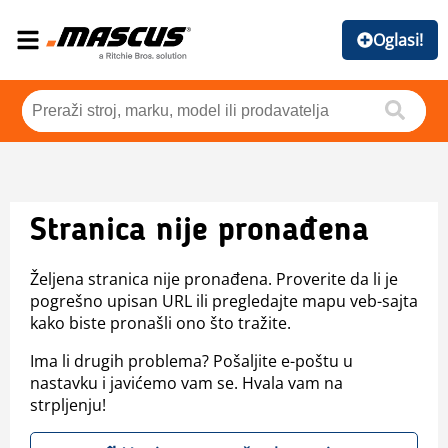
Oglasi!
Stranica nije pronađena
Željena stranica nije pronađena. Proverite da li je
pogrešno upisan URL ili pregledajte mapu veb-sajta
kako biste pronašli ono što tražite.
Ima li drugih problema? Pošaljite e-poštu u
nastavku i javićemo vam se. Hvala vam na
strpljenju!