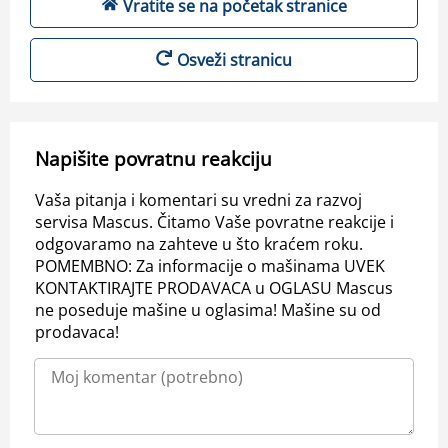
Vratite se na početak stranice
Osveži stranicu
Napišite povratnu reakciju
Vaša pitanja i komentari su vredni za razvoj
servisa Mascus. Čitamo Vaše povratne reakcije i
odgovaramo na zahteve u što kraćem roku.
POMEMBNO: Za informacije o mašinama UVEK
KONTAKTIRAJTE PRODAVACA u OGLASU Mascus
ne poseduje mašine u oglasima! Mašine su od
prodavaca!