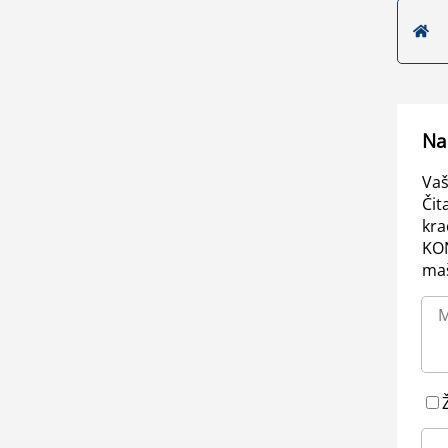
Na
Vaš
Čit
kra
KO
maš