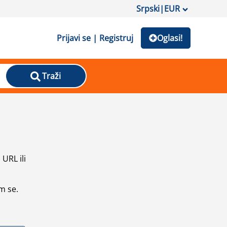
Srpski
|
EUR
Prijavi se | Registruj
Oglasi!
Traži
URL ili
m se.