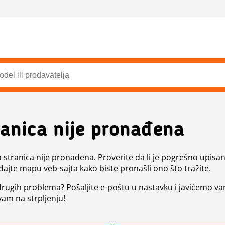
ranica nije pronađena
a stranica nije pronađena. Proverite da li je pogrešno upisan 
dajte mapu veb-sajta kako biste pronašli ono što tražite.
 drugih problema? Pošaljite e-poštu u nastavku i javićemo va
vam na strpljenju!