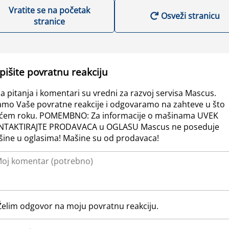
Vratite se na početak
Osveži stranicu
stranice
pišite povratnu reakciju
a pitanja i komentari su vredni za razvoj servisa Mascus.
amo Vaše povratne reakcije i odgovaramo na zahteve u što
ćem roku. POMEMBNO: Za informacije o mašinama UVEK
NTAKTIRAJTE PRODAVACA u OGLASU Mascus ne poseduje
ine u oglasima! Mašine su od prodavaca!
Želim odgovor na moju povratnu reakciju.