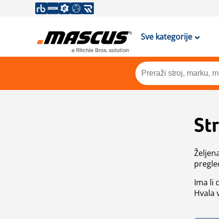
Sve kategorije
St
Željen
pregle
Ima li
Hvala 