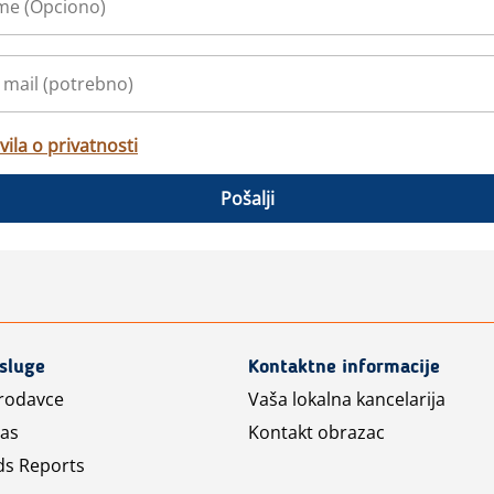
vila o privatnosti
Pošalji
usluge
Kontaktne informacije
prodavce
Vaša lokalna kancelarija
las
Kontakt obrazac
ds Reports