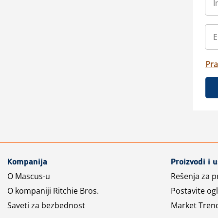
Pra
Kompanija
Proizvodi i 
O Mascus-u
Rešenja za 
O kompaniji Ritchie Bros.
Postavite og
Saveti za bezbednost
Market Tren