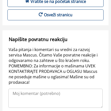
Vratite se na početak stranice
Osveži stranicu
Napišite povratnu reakciju
Vaša pitanja i komentari su vredni za razvoj
servisa Mascus. Čitamo Vaše povratne reakcije i
odgovaramo na zahteve u što kraćem roku.
POMEMBNO: Za informacije o mašinama UVEK
KONTAKTIRAJTE PRODAVACA u OGLASU Mascus
ne poseduje mašine u oglasima! Mašine su od
prodavaca!