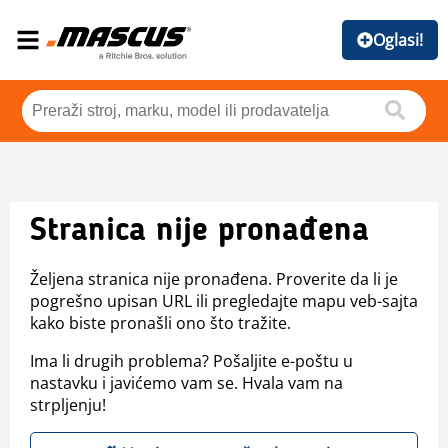
Oglasi!
Stranica nije pronađena
Željena stranica nije pronađena. Proverite da li je
pogrešno upisan URL ili pregledajte mapu veb-sajta
kako biste pronašli ono što tražite.
Ima li drugih problema? Pošaljite e-poštu u
nastavku i javićemo vam se. Hvala vam na
strpljenju!