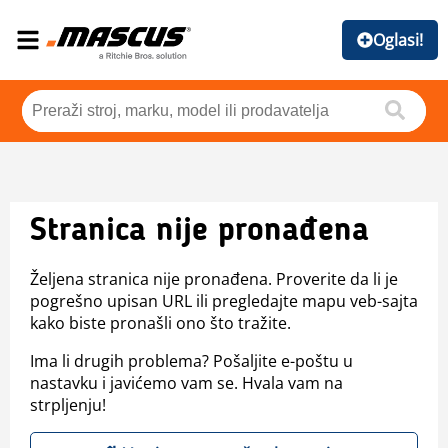
Oglasi!
Stranica nije pronađena
Željena stranica nije pronađena. Proverite da li je
pogrešno upisan URL ili pregledajte mapu veb-sajta
kako biste pronašli ono što tražite.
Ima li drugih problema? Pošaljite e-poštu u
nastavku i javićemo vam se. Hvala vam na
strpljenju!