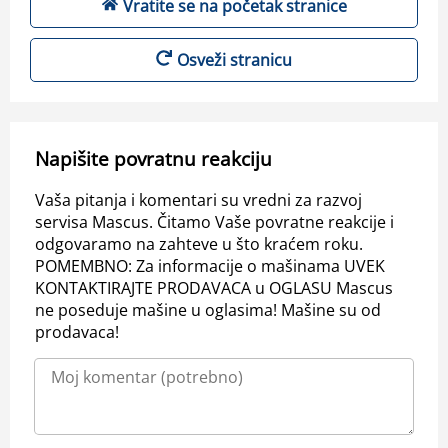
Vratite se na početak stranice
Osveži stranicu
Napišite povratnu reakciju
Vaša pitanja i komentari su vredni za razvoj
servisa Mascus. Čitamo Vaše povratne reakcije i
odgovaramo na zahteve u što kraćem roku.
POMEMBNO: Za informacije o mašinama UVEK
KONTAKTIRAJTE PRODAVACA u OGLASU Mascus
ne poseduje mašine u oglasima! Mašine su od
prodavaca!