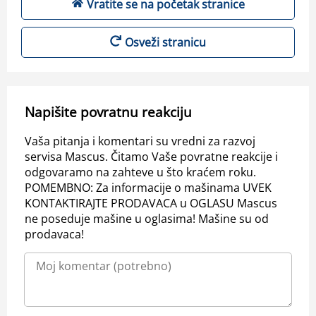
Vratite se na početak stranice
Osveži stranicu
Napišite povratnu reakciju
Vaša pitanja i komentari su vredni za razvoj
servisa Mascus. Čitamo Vaše povratne reakcije i
odgovaramo na zahteve u što kraćem roku.
POMEMBNO: Za informacije o mašinama UVEK
KONTAKTIRAJTE PRODAVACA u OGLASU Mascus
ne poseduje mašine u oglasima! Mašine su od
prodavaca!