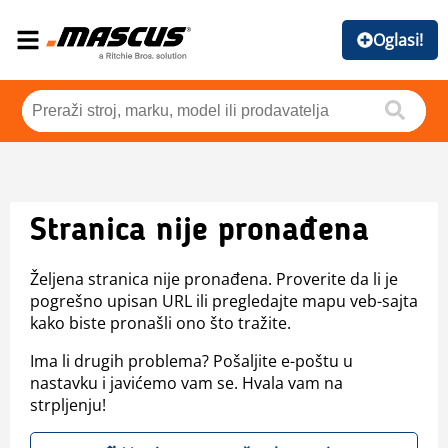
Oglasi!
Stranica nije pronađena
Željena stranica nije pronađena. Proverite da li je
pogrešno upisan URL ili pregledajte mapu veb-sajta
kako biste pronašli ono što tražite.
Ima li drugih problema? Pošaljite e-poštu u
nastavku i javićemo vam se. Hvala vam na
strpljenju!