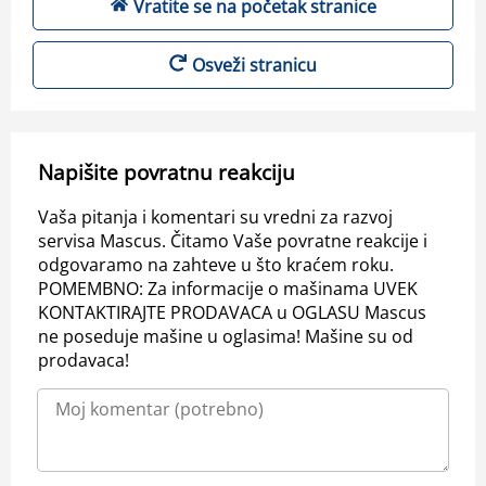
Vratite se na početak stranice
Osveži stranicu
Napišite povratnu reakciju
Vaša pitanja i komentari su vredni za razvoj
servisa Mascus. Čitamo Vaše povratne reakcije i
odgovaramo na zahteve u što kraćem roku.
POMEMBNO: Za informacije o mašinama UVEK
KONTAKTIRAJTE PRODAVACA u OGLASU Mascus
ne poseduje mašine u oglasima! Mašine su od
prodavaca!