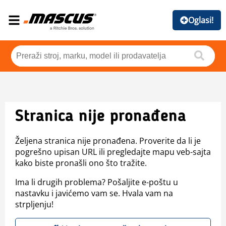
Oglasi!
Stranica nije pronađena
Željena stranica nije pronađena. Proverite da li je
pogrešno upisan URL ili pregledajte mapu veb-sajta
kako biste pronašli ono što tražite.
Ima li drugih problema? Pošaljite e-poštu u
nastavku i javićemo vam se. Hvala vam na
strpljenju!