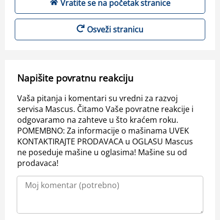
Vratite se na početak stranice
Osveži stranicu
Napišite povratnu reakciju
Vaša pitanja i komentari su vredni za razvoj
servisa Mascus. Čitamo Vaše povratne reakcije i
odgovaramo na zahteve u što kraćem roku.
POMEMBNO: Za informacije o mašinama UVEK
KONTAKTIRAJTE PRODAVACA u OGLASU Mascus
ne poseduje mašine u oglasima! Mašine su od
prodavaca!