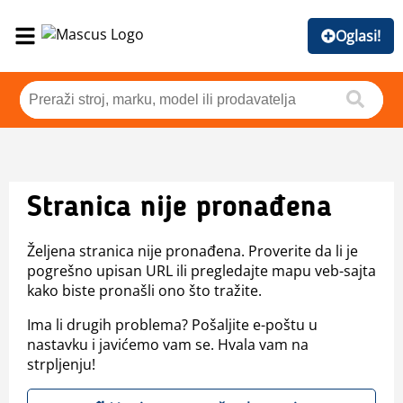
Oglasi!
Stranica nije pronađena
Željena stranica nije pronađena. Proverite da li je
pogrešno upisan URL ili pregledajte mapu veb-sajta
kako biste pronašli ono što tražite.
Ima li drugih problema? Pošaljite e-poštu u
nastavku i javićemo vam se. Hvala vam na
strpljenju!