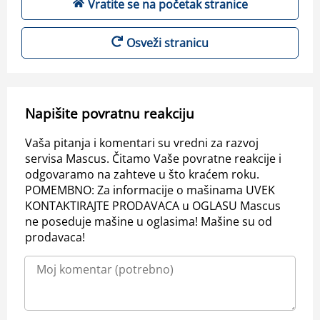
Vratite se na početak stranice
Osveži stranicu
Napišite povratnu reakciju
Vaša pitanja i komentari su vredni za razvoj
servisa Mascus. Čitamo Vaše povratne reakcije i
odgovaramo na zahteve u što kraćem roku.
POMEMBNO: Za informacije o mašinama UVEK
KONTAKTIRAJTE PRODAVACA u OGLASU Mascus
ne poseduje mašine u oglasima! Mašine su od
prodavaca!