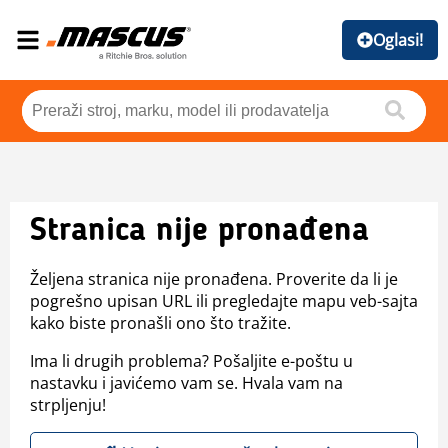
Oglasi!
Stranica nije pronađena
Željena stranica nije pronađena. Proverite da li je
pogrešno upisan URL ili pregledajte mapu veb-sajta
kako biste pronašli ono što tražite.
Ima li drugih problema? Pošaljite e-poštu u
nastavku i javićemo vam se. Hvala vam na
strpljenju!