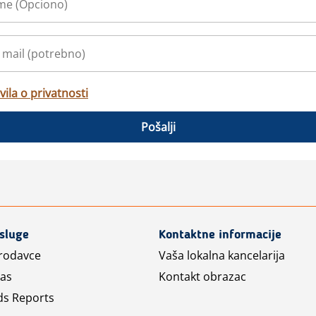
vila o privatnosti
Pošalji
usluge
Kontaktne informacije
prodavce
Vaša lokalna kancelarija
las
Kontakt obrazac
ds Reports