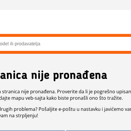
ranica nije pronađena
a stranica nije pronađena. Proverite da li je pogrešno upisan 
dajte mapu veb-sajta kako biste pronašli ono što tražite.
 drugih problema? Pošaljite e-poštu u nastavku i javićemo va
vam na strpljenju!