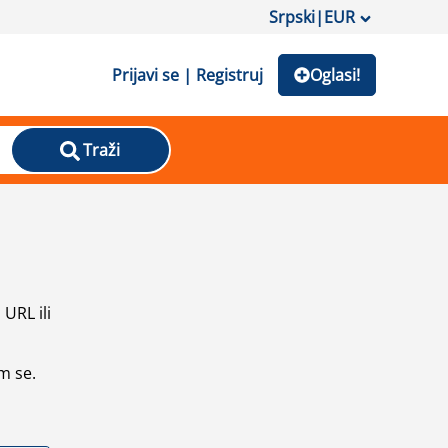
Srpski
|
EUR
Prijavi se | Registruj
Oglasi!
Traži
URL ili
m se.