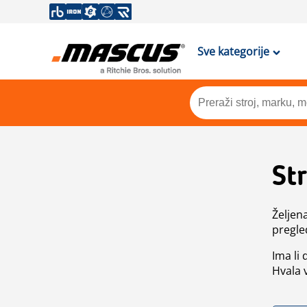
Sve kategorije
St
Željen
pregle
Ima li
Hvala 