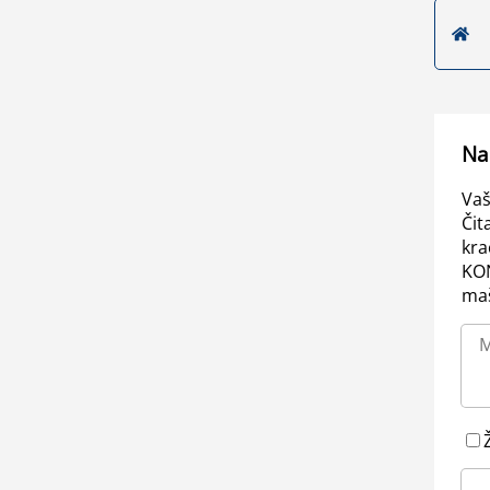
Na
Vaš
Čit
kra
KO
maš