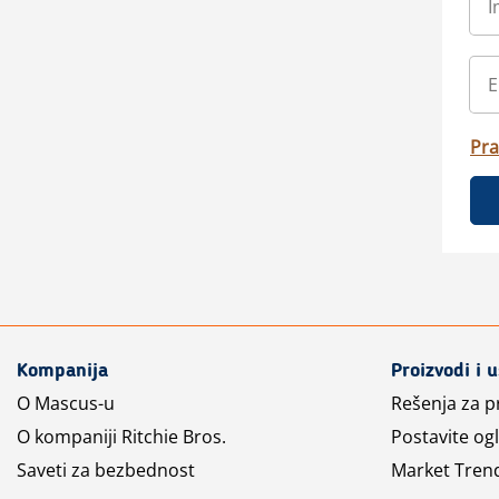
Pra
Kompanija
Proizvodi i 
O Mascus-u
Rešenja za 
O kompaniji Ritchie Bros.
Postavite og
Saveti za bezbednost
Market Tren