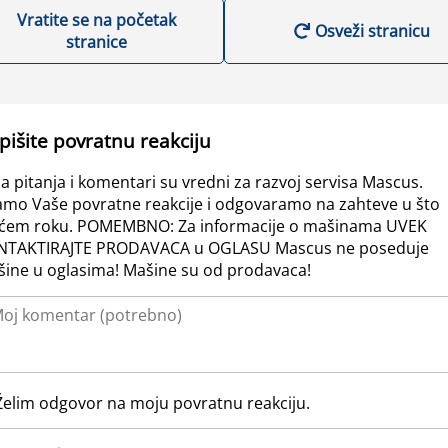
Vratite se na početak
Osveži stranicu
stranice
pišite povratnu reakciju
a pitanja i komentari su vredni za razvoj servisa Mascus.
amo Vaše povratne reakcije i odgovaramo na zahteve u što
ćem roku. POMEMBNO: Za informacije o mašinama UVEK
NTAKTIRAJTE PRODAVACA u OGLASU Mascus ne poseduje
ine u oglasima! Mašine su od prodavaca!
Želim odgovor na moju povratnu reakciju.