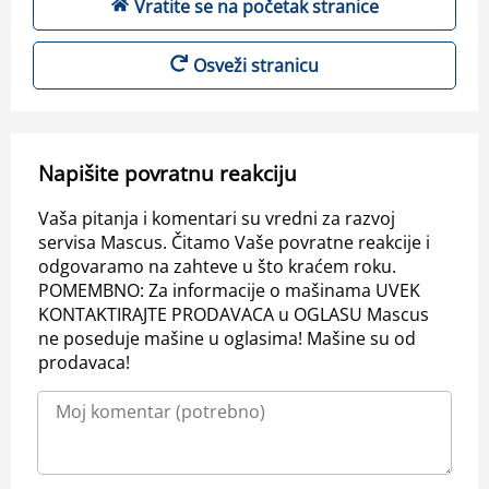
Vratite se na početak stranice
Osveži stranicu
Napišite povratnu reakciju
Vaša pitanja i komentari su vredni za razvoj
servisa Mascus. Čitamo Vaše povratne reakcije i
odgovaramo na zahteve u što kraćem roku.
POMEMBNO: Za informacije o mašinama UVEK
KONTAKTIRAJTE PRODAVACA u OGLASU Mascus
ne poseduje mašine u oglasima! Mašine su od
prodavaca!