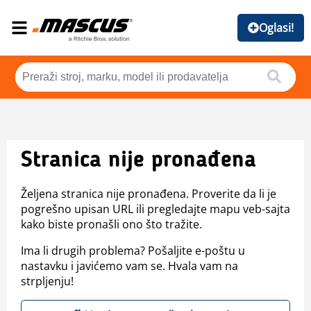
Oglasi!
Stranica nije pronađena
Željena stranica nije pronađena. Proverite da li je
pogrešno upisan URL ili pregledajte mapu veb-sajta
kako biste pronašli ono što tražite.
Ima li drugih problema? Pošaljite e-poštu u
nastavku i javićemo vam se. Hvala vam na
strpljenju!