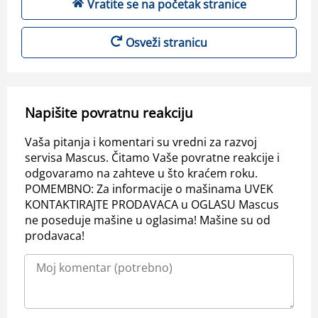
Vratite se na početak stranice
Osveži stranicu
Napišite povratnu reakciju
Vaša pitanja i komentari su vredni za razvoj
servisa Mascus. Čitamo Vaše povratne reakcije i
odgovaramo na zahteve u što kraćem roku.
POMEMBNO: Za informacije o mašinama UVEK
KONTAKTIRAJTE PRODAVACA u OGLASU Mascus
ne poseduje mašine u oglasima! Mašine su od
prodavaca!