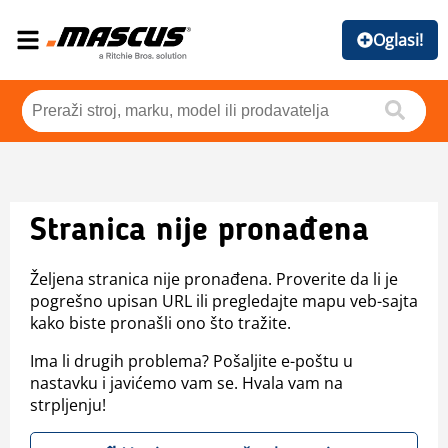
Oglasi!
Stranica nije pronađena
Željena stranica nije pronađena. Proverite da li je
pogrešno upisan URL ili pregledajte mapu veb-sajta
kako biste pronašli ono što tražite.
Ima li drugih problema? Pošaljite e-poštu u
nastavku i javićemo vam se. Hvala vam na
strpljenju!