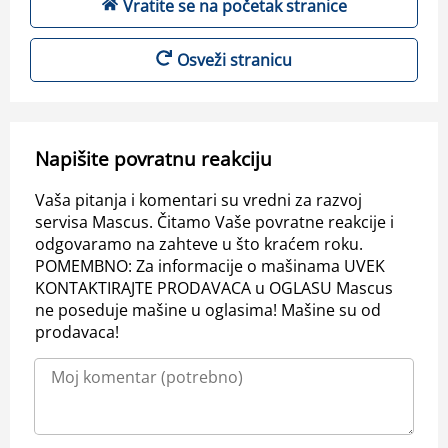
Vratite se na početak stranice
Osveži stranicu
Napišite povratnu reakciju
Vaša pitanja i komentari su vredni za razvoj
servisa Mascus. Čitamo Vaše povratne reakcije i
odgovaramo na zahteve u što kraćem roku.
POMEMBNO: Za informacije o mašinama UVEK
KONTAKTIRAJTE PRODAVACA u OGLASU Mascus
ne poseduje mašine u oglasima! Mašine su od
prodavaca!