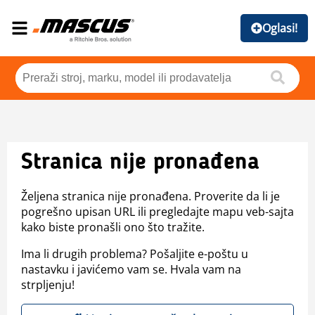
Oglasi!
Stranica nije pronađena
Željena stranica nije pronađena. Proverite da li je
pogrešno upisan URL ili pregledajte mapu veb-sajta
kako biste pronašli ono što tražite.
Ima li drugih problema? Pošaljite e-poštu u
nastavku i javićemo vam se. Hvala vam na
strpljenju!