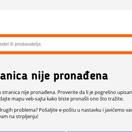
ranica nije pronađena
a stranica nije pronađena. Proverite da li je pogrešno upisan 
dajte mapu veb-sajta kako biste pronašli ono što tražite.
 drugih problema? Pošaljite e-poštu u nastavku i javićemo va
vam na strpljenju!