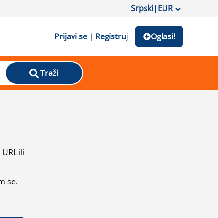
Srpski
|
EUR
Prijavi se | Registruj
Oglasi!
Traži
URL ili
m se.