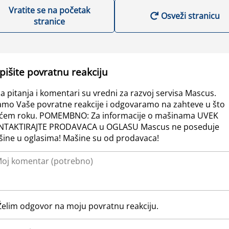
Vratite se na početak
Osveži stranicu
stranice
pišite povratnu reakciju
a pitanja i komentari su vredni za razvoj servisa Mascus.
amo Vaše povratne reakcije i odgovaramo na zahteve u što
ćem roku. POMEMBNO: Za informacije o mašinama UVEK
NTAKTIRAJTE PRODAVACA u OGLASU Mascus ne poseduje
ine u oglasima! Mašine su od prodavaca!
Želim odgovor na moju povratnu reakciju.