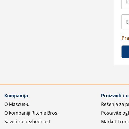
Pra
Kompanija
Proizvodi i 
O Mascus-u
Rešenja za 
O kompaniji Ritchie Bros.
Postavite og
Saveti za bezbednost
Market Tren