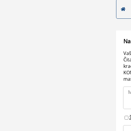
Na
Vaš
Čit
kra
KO
maš