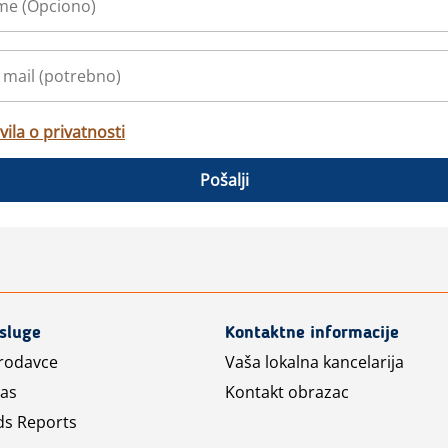
vila o privatnosti
Pošalji
usluge
Kontaktne informacije
prodavce
Vaša lokalna kancelarija
las
Kontakt obrazac
ds Reports