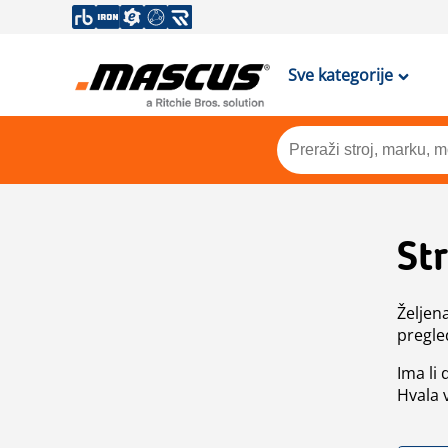
Sve kategorije
St
Željen
pregle
Ima li
Hvala 