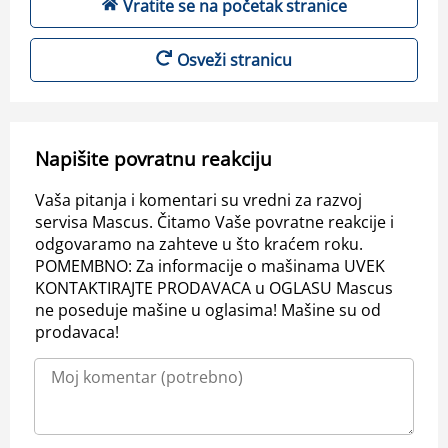
Vratite se na početak stranice
Osveži stranicu
Napišite povratnu reakciju
Vaša pitanja i komentari su vredni za razvoj
servisa Mascus. Čitamo Vaše povratne reakcije i
odgovaramo na zahteve u što kraćem roku.
POMEMBNO: Za informacije o mašinama UVEK
KONTAKTIRAJTE PRODAVACA u OGLASU Mascus
ne poseduje mašine u oglasima! Mašine su od
prodavaca!