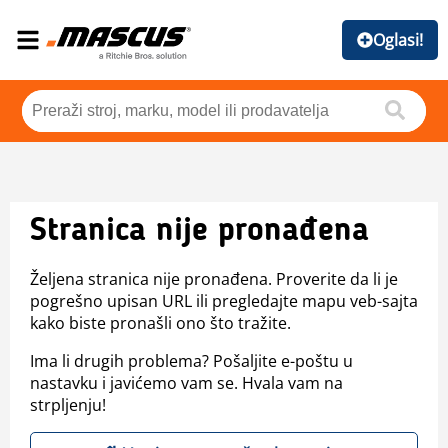
Oglasi!
Stranica nije pronađena
Željena stranica nije pronađena. Proverite da li je
pogrešno upisan URL ili pregledajte mapu veb-sajta
kako biste pronašli ono što tražite.
Ima li drugih problema? Pošaljite e-poštu u
nastavku i javićemo vam se. Hvala vam na
strpljenju!