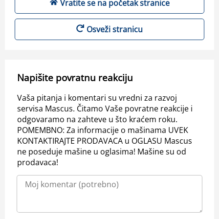
Vratite se na početak stranice
Osveži stranicu
Napišite povratnu reakciju
Vaša pitanja i komentari su vredni za razvoj
servisa Mascus. Čitamo Vaše povratne reakcije i
odgovaramo na zahteve u što kraćem roku.
POMEMBNO: Za informacije o mašinama UVEK
KONTAKTIRAJTE PRODAVACA u OGLASU Mascus
ne poseduje mašine u oglasima! Mašine su od
prodavaca!