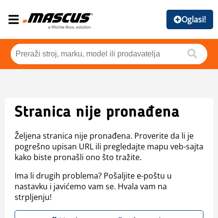
Oglasi!
Stranica nije pronađena
Željena stranica nije pronađena. Proverite da li je
pogrešno upisan URL ili pregledajte mapu veb-sajta
kako biste pronašli ono što tražite.
Ima li drugih problema? Pošaljite e-poštu u
nastavku i javićemo vam se. Hvala vam na
strpljenju!