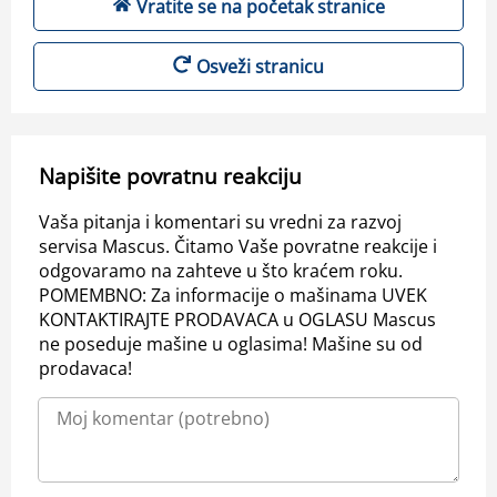
Vratite se na početak stranice
Osveži stranicu
Napišite povratnu reakciju
Vaša pitanja i komentari su vredni za razvoj
servisa Mascus. Čitamo Vaše povratne reakcije i
odgovaramo na zahteve u što kraćem roku.
POMEMBNO: Za informacije o mašinama UVEK
KONTAKTIRAJTE PRODAVACA u OGLASU Mascus
ne poseduje mašine u oglasima! Mašine su od
prodavaca!