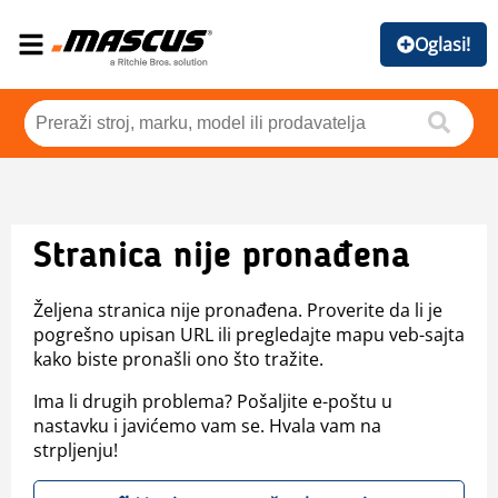
Oglasi!
Stranica nije pronađena
Željena stranica nije pronađena. Proverite da li je
pogrešno upisan URL ili pregledajte mapu veb-sajta
kako biste pronašli ono što tražite.
Ima li drugih problema? Pošaljite e-poštu u
nastavku i javićemo vam se. Hvala vam na
strpljenju!