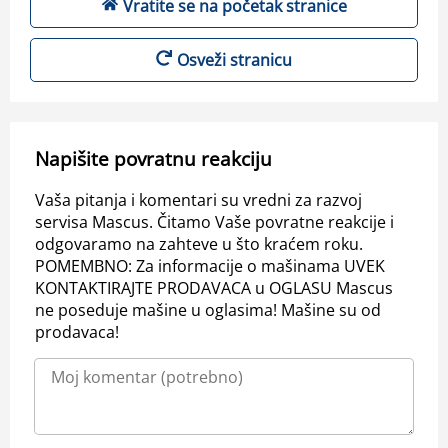
Vratite se na početak stranice
Osveži stranicu
Napišite povratnu reakciju
Vaša pitanja i komentari su vredni za razvoj
servisa Mascus. Čitamo Vaše povratne reakcije i
odgovaramo na zahteve u što kraćem roku.
POMEMBNO: Za informacije o mašinama UVEK
KONTAKTIRAJTE PRODAVACA u OGLASU Mascus
ne poseduje mašine u oglasima! Mašine su od
prodavaca!