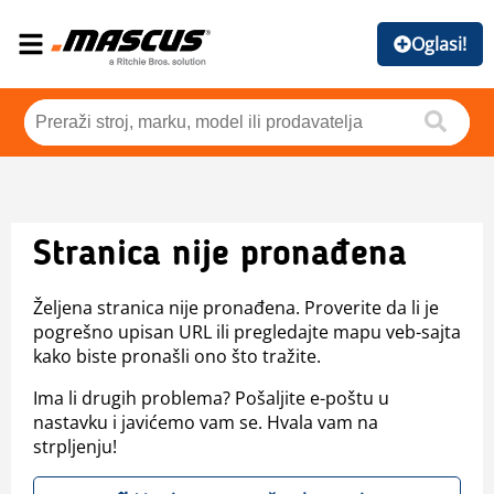
Oglasi!
Stranica nije pronađena
Željena stranica nije pronađena. Proverite da li je
pogrešno upisan URL ili pregledajte mapu veb-sajta
kako biste pronašli ono što tražite.
Ima li drugih problema? Pošaljite e-poštu u
nastavku i javićemo vam se. Hvala vam na
strpljenju!