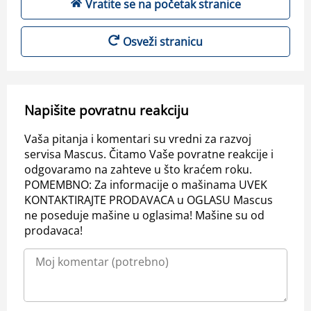
Vratite se na početak stranice
Osveži stranicu
Napišite povratnu reakciju
Vaša pitanja i komentari su vredni za razvoj
servisa Mascus. Čitamo Vaše povratne reakcije i
odgovaramo na zahteve u što kraćem roku.
POMEMBNO: Za informacije o mašinama UVEK
KONTAKTIRAJTE PRODAVACA u OGLASU Mascus
ne poseduje mašine u oglasima! Mašine su od
prodavaca!