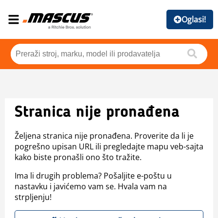
Oglasi!
Stranica nije pronađena
Željena stranica nije pronađena. Proverite da li je
pogrešno upisan URL ili pregledajte mapu veb-sajta
kako biste pronašli ono što tražite.
Ima li drugih problema? Pošaljite e-poštu u
nastavku i javićemo vam se. Hvala vam na
strpljenju!