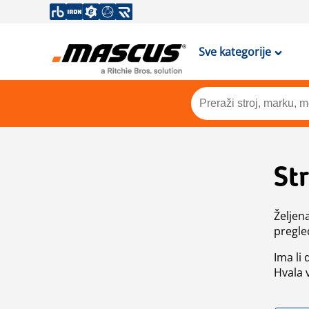
Sve kategorije
St
Željen
pregle
Ima li
Hvala 