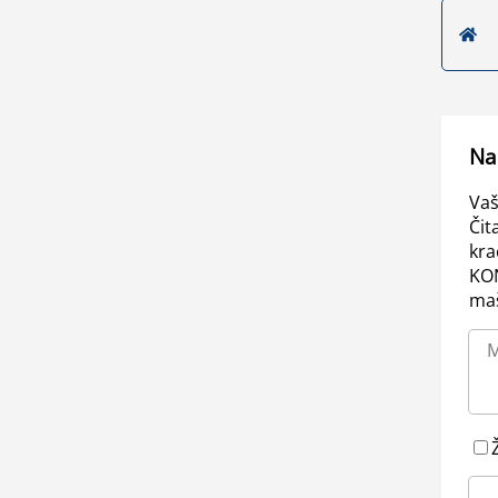
Na
Vaš
Čit
kra
KO
maš