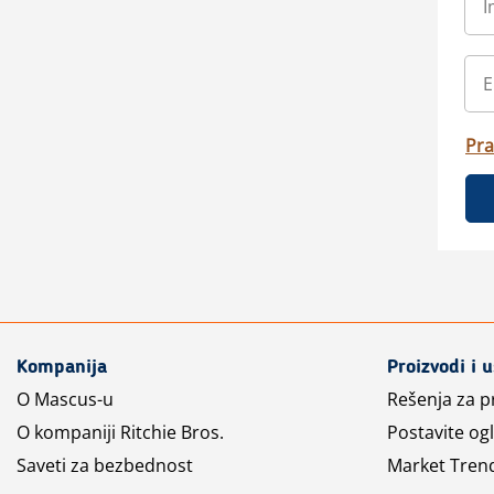
Pra
Kompanija
Proizvodi i 
O Mascus-u
Rešenja za 
O kompaniji Ritchie Bros.
Postavite og
Saveti za bezbednost
Market Tren