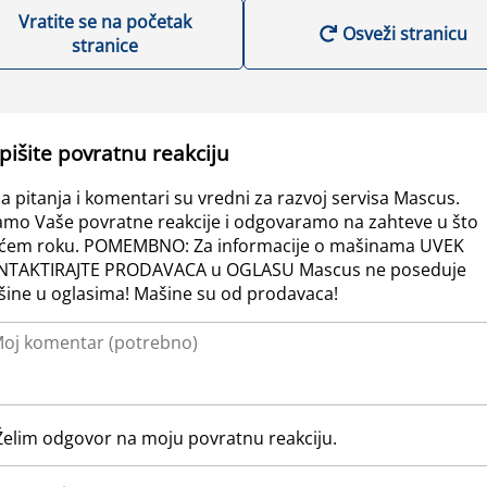
Vratite se na početak
Osveži stranicu
stranice
pišite povratnu reakciju
a pitanja i komentari su vredni za razvoj servisa Mascus.
amo Vaše povratne reakcije i odgovaramo na zahteve u što
ćem roku. POMEMBNO: Za informacije o mašinama UVEK
NTAKTIRAJTE PRODAVACA u OGLASU Mascus ne poseduje
ine u oglasima! Mašine su od prodavaca!
Želim odgovor na moju povratnu reakciju.