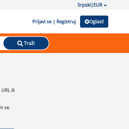
Srpski
|
EUR
Prijavi se | Registruj
Oglasi!
Traži
URL ili
m se.