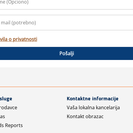
vila o privatnosti
Pošalji
usluge
Kontaktne informacije
prodavce
Vaša lokalna kancelarija
las
Kontakt obrazac
ds Reports