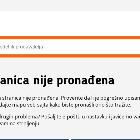
ranica nije pronađena
a stranica nije pronađena. Proverite da li je pogrešno upisan 
dajte mapu veb-sajta kako biste pronašli ono što tražite.
 drugih problema? Pošaljite e-poštu u nastavku i javićemo va
vam na strpljenju!