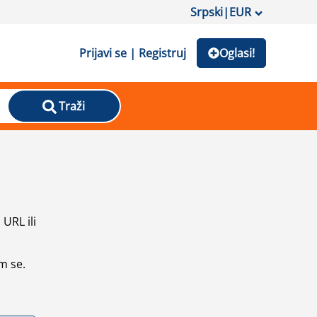
Srpski
|
EUR
Prijavi se | Registruj
Oglasi!
Traži
URL ili
m se.