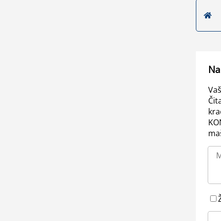
Na
Vaš
Čit
kra
KO
maš