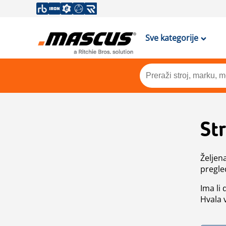
Sve kategorije
St
Željen
pregle
Ima li
Hvala 