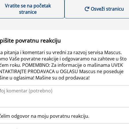
Vratite se na početak
Osveži stranicu
stranice
pišite povratnu reakciju
a pitanja i komentari su vredni za razvoj servisa Mascus.
amo Vaše povratne reakcije i odgovaramo na zahteve u što
ćem roku. POMEMBNO: Za informacije o mašinama UVEK
NTAKTIRAJTE PRODAVACA u OGLASU Mascus ne poseduje
ine u oglasima! Mašine su od prodavaca!
Želim odgovor na moju povratnu reakciju.