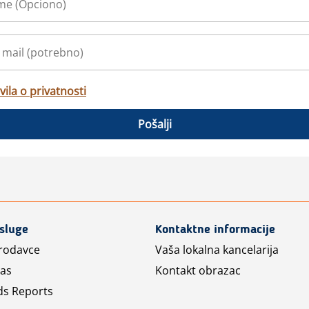
vila o privatnosti
Pošalji
usluge
Kontaktne informacije
prodavce
Vaša lokalna kancelarija
las
Kontakt obrazac
ds Reports