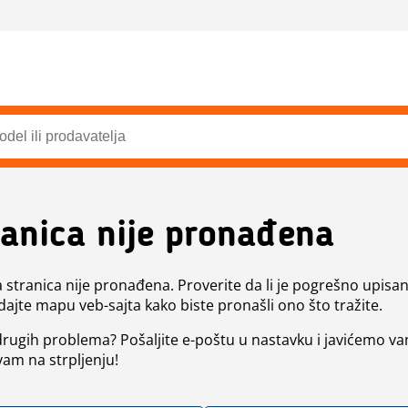
ranica nije pronađena
a stranica nije pronađena. Proverite da li je pogrešno upisan 
dajte mapu veb-sajta kako biste pronašli ono što tražite.
 drugih problema? Pošaljite e-poštu u nastavku i javićemo va
vam na strpljenju!