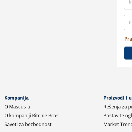
Pra
Kompanija
Proizvodi i 
O Mascus-u
Rešenja za 
O kompaniji Ritchie Bros.
Postavite og
Saveti za bezbednost
Market Tren