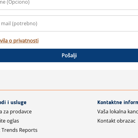
vila o privatnosti
Pošalji
odi i usluge
Kontaktne infor
a za prodavce
Vaša lokalna kanc
ite oglas
Kontakt obrazac
 Trends Reports