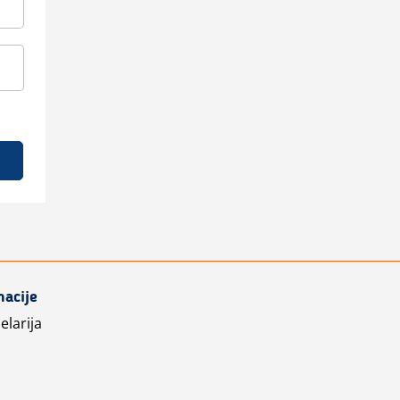
macije
elarija