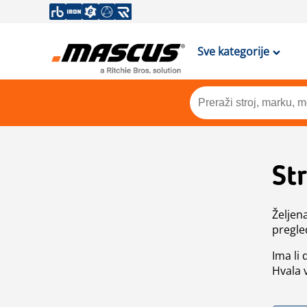
Sve kategorije
St
Željen
pregle
Ima li
Hvala 