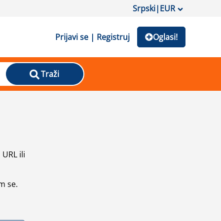
Srpski
|
EUR
Prijavi se | Registruj
Oglasi!
Traži
URL ili
m se.