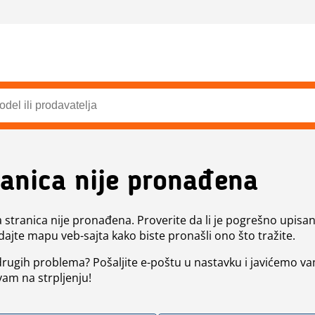
ranica nije pronađena
a stranica nije pronađena. Proverite da li je pogrešno upisan 
dajte mapu veb-sajta kako biste pronašli ono što tražite.
 drugih problema? Pošaljite e-poštu u nastavku i javićemo va
vam na strpljenju!