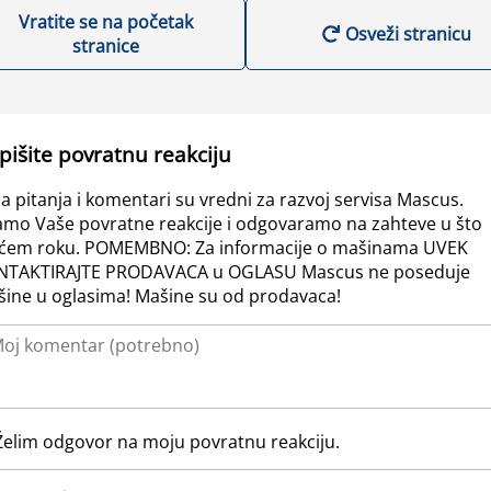
Vratite se na početak
Osveži stranicu
stranice
pišite povratnu reakciju
a pitanja i komentari su vredni za razvoj servisa Mascus.
amo Vaše povratne reakcije i odgovaramo na zahteve u što
ćem roku. POMEMBNO: Za informacije o mašinama UVEK
NTAKTIRAJTE PRODAVACA u OGLASU Mascus ne poseduje
ine u oglasima! Mašine su od prodavaca!
Želim odgovor na moju povratnu reakciju.