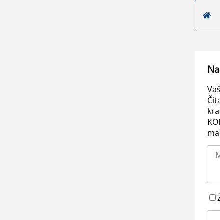
Na
Vaš
Čit
kra
KO
maš