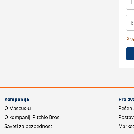
Pra
Kompanija
Proizv
O Mascus-u
Rešenj
O kompaniji Ritchie Bros.
Postav
Saveti za bezbednost
Market