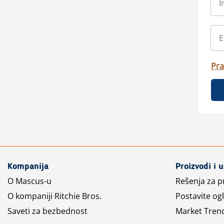
Pra
Kompanija
Proizvodi i 
O Mascus-u
Rešenja za 
O kompaniji Ritchie Bros.
Postavite og
Saveti za bezbednost
Market Tren