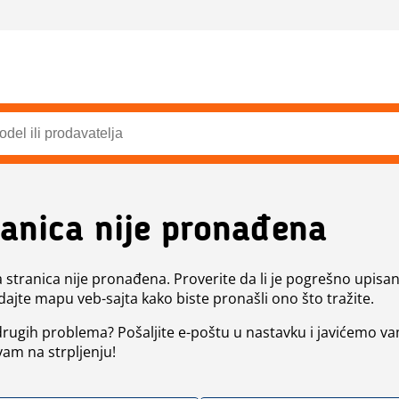
ranica nije pronađena
a stranica nije pronađena. Proverite da li je pogrešno upisan 
dajte mapu veb-sajta kako biste pronašli ono što tražite.
 drugih problema? Pošaljite e-poštu u nastavku i javićemo va
vam na strpljenju!