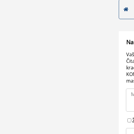
Na
Vaš
Čit
kra
KO
maš