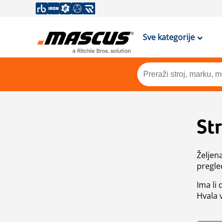
Sve kategorije
St
Željen
pregle
Ima li
Hvala 