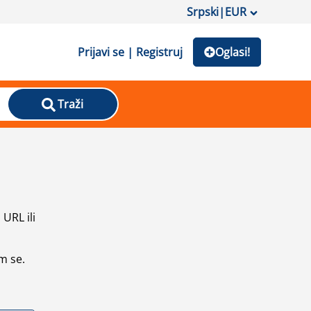
Srpski
|
EUR
Prijavi se | Registruj
Oglasi!
Traži
URL ili
m se.