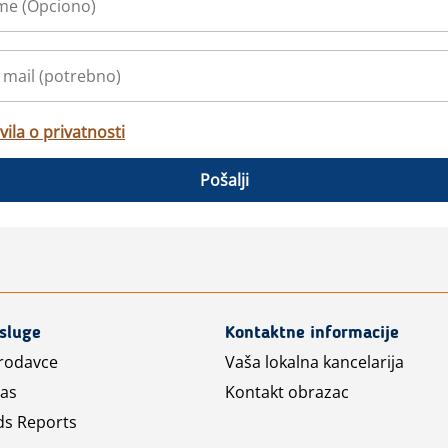
vila o privatnosti
Pošalji
usluge
Kontaktne informacije
prodavce
Vaša lokalna kancelarija
las
Kontakt obrazac
ds Reports