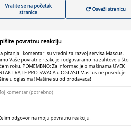
Vratite se na početak
Osveži stranicu
stranice
pišite povratnu reakciju
a pitanja i komentari su vredni za razvoj servisa Mascus.
amo Vaše povratne reakcije i odgovaramo na zahteve u što
ćem roku. POMEMBNO: Za informacije o mašinama UVEK
NTAKTIRAJTE PRODAVACA u OGLASU Mascus ne poseduje
ine u oglasima! Mašine su od prodavaca!
Želim odgovor na moju povratnu reakciju.