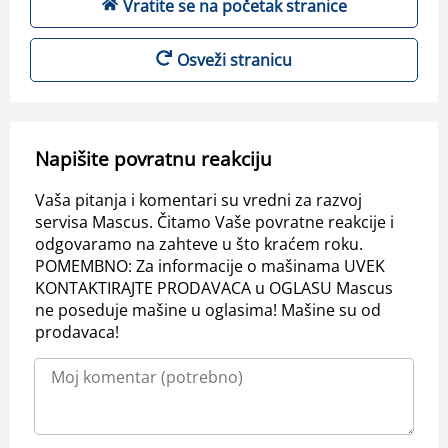
Vratite se na početak stranice
Osveži stranicu
Napišite povratnu reakciju
Vaša pitanja i komentari su vredni za razvoj
servisa Mascus. Čitamo Vaše povratne reakcije i
odgovaramo na zahteve u što kraćem roku.
POMEMBNO: Za informacije o mašinama UVEK
KONTAKTIRAJTE PRODAVACA u OGLASU Mascus
ne poseduje mašine u oglasima! Mašine su od
prodavaca!