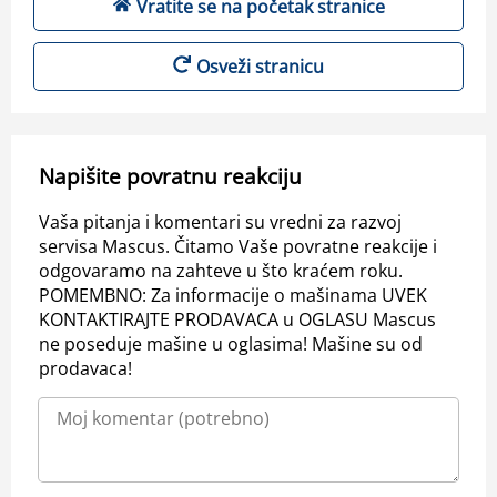
Vratite se na početak stranice
Osveži stranicu
Napišite povratnu reakciju
Vaša pitanja i komentari su vredni za razvoj
servisa Mascus. Čitamo Vaše povratne reakcije i
odgovaramo na zahteve u što kraćem roku.
POMEMBNO: Za informacije o mašinama UVEK
KONTAKTIRAJTE PRODAVACA u OGLASU Mascus
ne poseduje mašine u oglasima! Mašine su od
prodavaca!