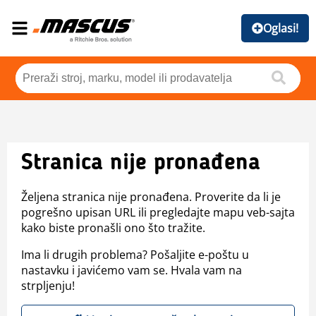
Oglasi!
Stranica nije pronađena
Željena stranica nije pronađena. Proverite da li je
pogrešno upisan URL ili pregledajte mapu veb-sajta
kako biste pronašli ono što tražite.
Ima li drugih problema? Pošaljite e-poštu u
nastavku i javićemo vam se. Hvala vam na
strpljenju!