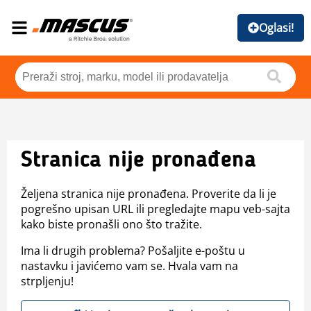
Oglasi!
Stranica nije pronađena
Željena stranica nije pronađena. Proverite da li je
pogrešno upisan URL ili pregledajte mapu veb-sajta
kako biste pronašli ono što tražite.
Ima li drugih problema? Pošaljite e-poštu u
nastavku i javićemo vam se. Hvala vam na
strpljenju!