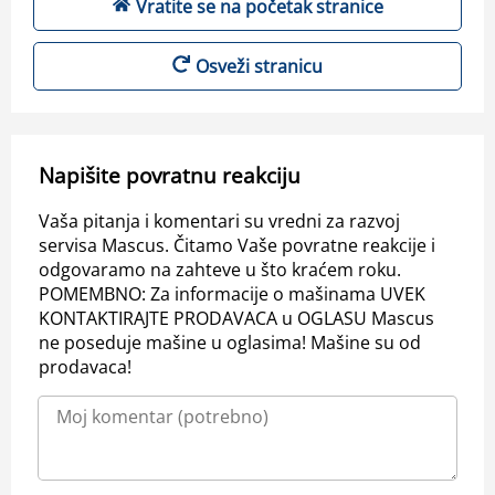
Vratite se na početak stranice
Osveži stranicu
Napišite povratnu reakciju
Vaša pitanja i komentari su vredni za razvoj
servisa Mascus. Čitamo Vaše povratne reakcije i
odgovaramo na zahteve u što kraćem roku.
POMEMBNO: Za informacije o mašinama UVEK
KONTAKTIRAJTE PRODAVACA u OGLASU Mascus
ne poseduje mašine u oglasima! Mašine su od
prodavaca!